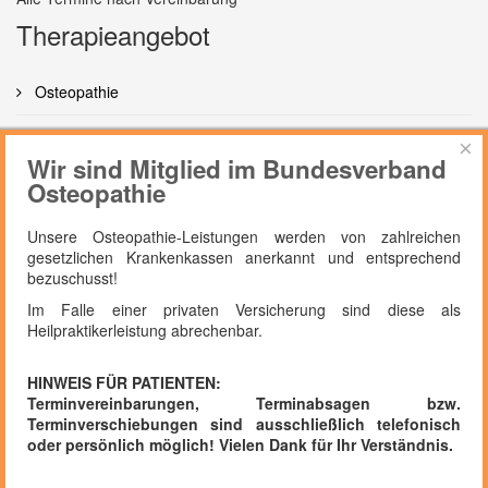
Therapieangebot
Osteopathie
Manuelle Therapie
×
Wir sind Mitglied im Bundesverband
Krankengymnastik
Osteopathie
Manuelle Lymphdrainage
Unsere Osteopathie-Leistungen werden von zahlreichen
gesetzlichen Krankenkassen anerkannt und entsprechend
bezuschusst!
Im Falle einer privaten Versicherung sind diese als
Heilpraktikerleistung abrechenbar.
HINWEIS FÜR PATIENTEN:
2018 | Therapiezentrum Graul - Praxis für Physiotherapie und
Terminvereinbarungen, Terminabsagen bzw.
Osteopathie
Terminverschiebungen sind ausschließlich telefonisch
oder persönlich möglich! Vielen Dank für Ihr Verständnis.
XB33T21