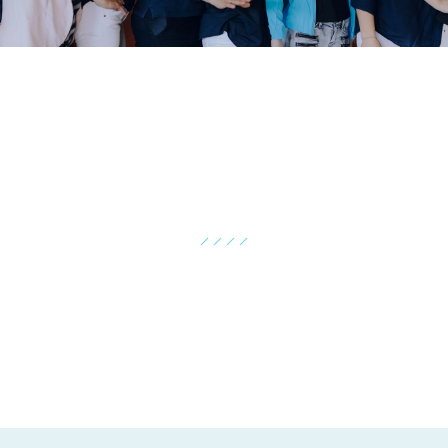
OSTEOPATHIE
Das Ziel der Osteopathie ist die Wiederherstellung der
Harmonie des Gesamtorganismus und seiner
Selbstheilungskräfte...