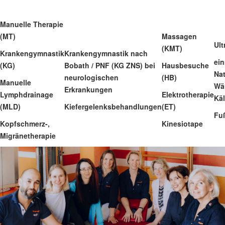
Manuelle Therapie
(MT)
Massagen
Ult
(KMT)
Krankengymnastik
Krankengymnastik nach
ei
(KG)
Bobath / PNF (KG ZNS) bei
Hausbesuche
Na
neurologischen
(HB)
Manuelle
Wä
Erkrankungen
Lymphdrainage
Elektrotherapie
Kä
(MLD)
Kiefergelenksbehandlungen
(ET)
Fu
Kopfschmerz-,
Kinesiotape
Migränetherapie