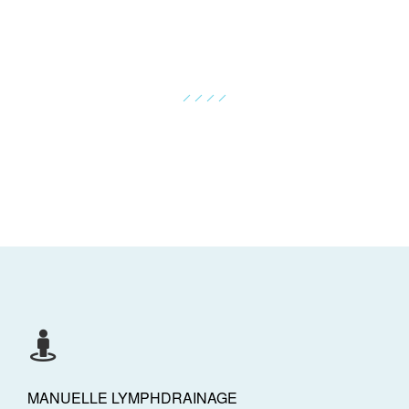
KRANKENGYMNASTIK
Die Krankengymnastik ist eine spezielle Form spezifischen
Trainings und der äußerlichen Anwendung von Heilmitteln...
MANUELLE LYMPHDRAINAGE