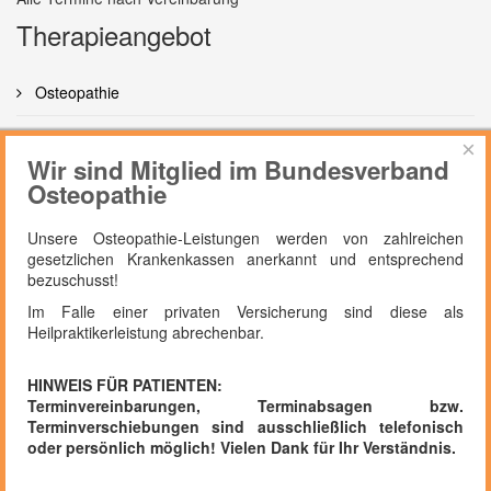
Therapieangebot
Osteopathie
Manuelle Therapie
×
Wir sind Mitglied im Bundesverband
Krankengymnastik
Osteopathie
Manuelle Lymphdrainage
Unsere Osteopathie-Leistungen werden von zahlreichen
gesetzlichen Krankenkassen anerkannt und entsprechend
bezuschusst!
Im Falle einer privaten Versicherung sind diese als
Heilpraktikerleistung abrechenbar.
HINWEIS FÜR PATIENTEN:
2018 | Therapiezentrum Graul - Praxis für Physiotherapie und
Terminvereinbarungen, Terminabsagen bzw.
Osteopathie
Terminverschiebungen sind ausschließlich telefonisch
oder persönlich möglich! Vielen Dank für Ihr Verständnis.
XB33T21