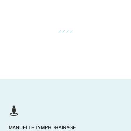
KRANKENGYMNASTIK
Die Krankengymnastik ist eine spezielle Form spezifischen
Trainings und der äußerlichen Anwendung von Heilmitteln...
MANUELLE LYMPHDRAINAGE