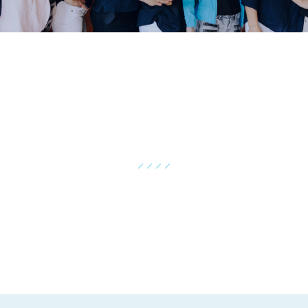
OSTEOPATHIE
Das Ziel der Osteopathie ist die Wiederherstellung der
Harmonie des Gesamtorganismus und seiner
Selbstheilungskräfte...