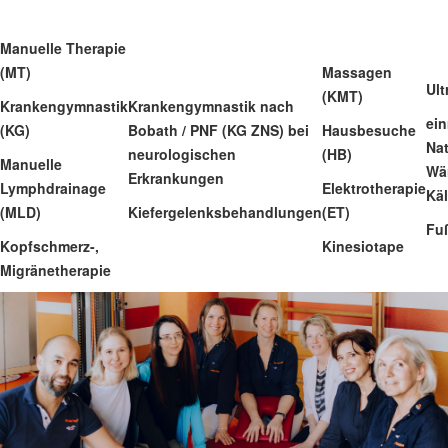
Manuelle Therapie
(MT)
Massagen
Ult
(KMT)
Krankengymnastik
Krankengymnastik nach
ei
(KG)
Bobath / PNF (KG ZNS) bei
Hausbesuche
Na
neurologischen
(HB)
Manuelle
Wä
Erkrankungen
Lymphdrainage
Elektrotherapie
Kä
(MLD)
Kiefergelenksbehandlungen
(ET)
Fu
Kopfschmerz-,
Kinesiotape
Migränetherapie